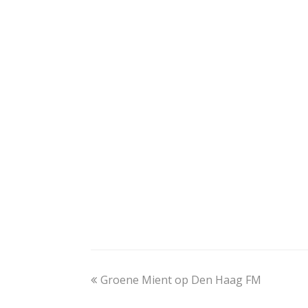
previous
Groene Mient op Den Haag FM
post: