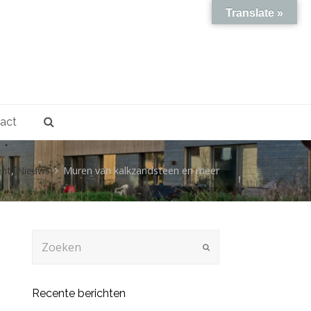
Translate »
act
ent
,
Nieuws
Muren van kalkzandsteen en meer
Zoeken
Verzenden
Recente berichten