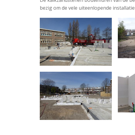
De kalkzandstenen bouwmuren van de began
bezig om de vele uiteenlopende installati