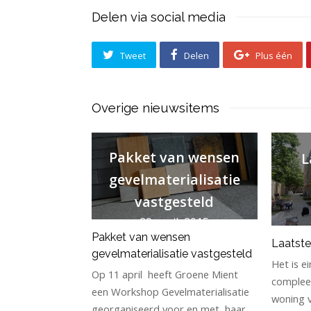
Delen via social media
Tweet
Delen
Plus één
Overige nieuwsitems
Pakket van wensen
L
gevelmaterialisatie
vastgesteld
29 april, 2015
Pakket van wensen
Laatste
gevelmaterialisatie vastgesteld
Het is ei
Op 11 april heeft Groene Mient
compleet
een Workshop Gevelmaterialisatie
woning v
georganiseerd voor en met haar