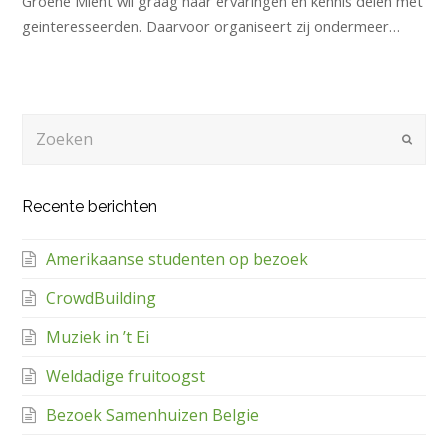
Groene Mient wil graag haar ervaringen en kennis delen met
geinteresseerden. Daarvoor organiseert zij ondermeer…
Zoeken
Verze
Recente berichten
Amerikaanse studenten op bezoek
CrowdBuilding
Muziek in ’t Ei
Weldadige fruitoogst
Bezoek Samenhuizen Belgie