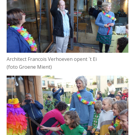
Architect Francois Verhoeven opent `t Ei
(foto Groene Mient)