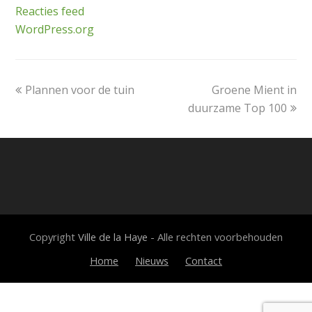
Reacties feed
WordPress.org
previous
next
Plannen voor de tuin
Groene Mient in
post:
post:
duurzame Top 100
Copyright
Ville de la Haye
- Alle rechten voorbehouden
Home
Nieuws
Contact