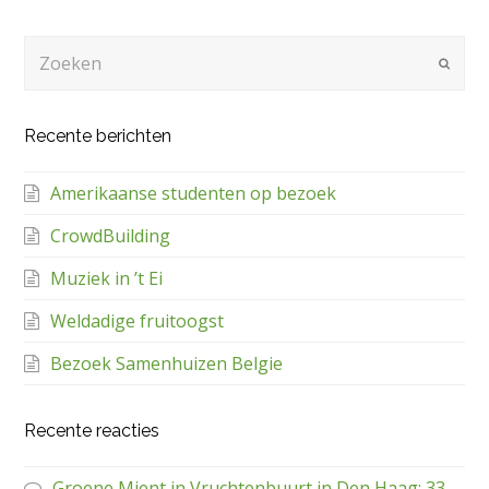
Zoeken
Verze
Recente berichten
Amerikaanse studenten op bezoek
CrowdBuilding
Muziek in ’t Ei
Weldadige fruitoogst
Bezoek Samenhuizen Belgie
Recente reacties
Groene Mient in Vruchtenbuurt in Den Haag: 33